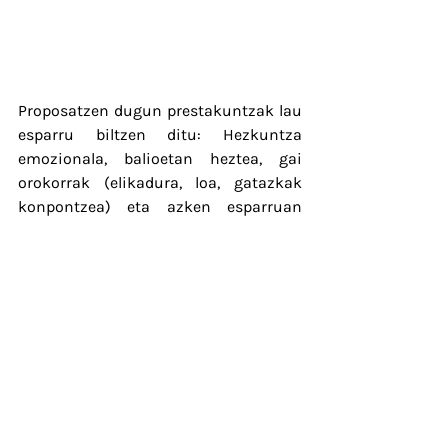
Proposatzen dugun prestakuntzak lau 
esparru biltzen ditu: Hezkuntza 
emozionala, balioetan heztea, gai 
orokorrak (elikadura, loa, gatazkak 
konpontzea) eta azken esparruan 
bikotearen inguruko kurtsoak.
Datorren ikasturtean zer 
prestakuntzari helduko diogun 
erabakitzeko, inkesta bat prestatu 
dugu. Azken atalean galdera ireki bat 
sartu dugu, merezi duten hainbat gai, 
ikastaro eta hizlari proposa ditzazuen, 
azken batean, proposatutako 
ikastaro-sorta handitzeko bururatzen 