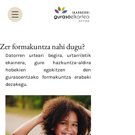
Zer formakuntza nahi dugu?
Datorren urteari begira, urtarriletik 
ekainera, gure hazkuntza-aldira 
hobekien egokitzen den 
gurasoentzako formakuntza erabaki 
dezakegu.