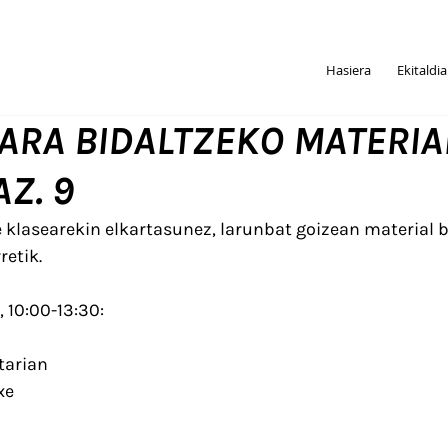
Hasiera
Ekitaldi
ARA BIDALTZEKO MATERIA
AZ. 9
e klasearekin elkartasunez, larunbat goizean material b
etik. 
 10:00-13:30: 
tarian
xe