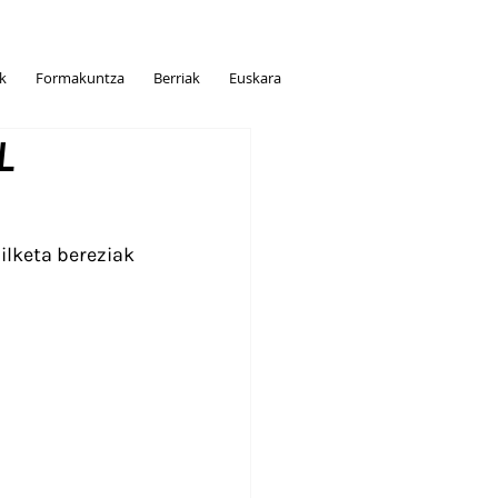
ak
Formakuntza
Berriak
Euskara
L
ilketa bereziak 