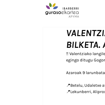
VALENTZI
BILKETA. 
‼ Valentziako langil
egingo ditugu Gogorr
Azaroak 9 larunbata,
📍Betelu, Udaletxe a
📍Lekunberri, Alipro