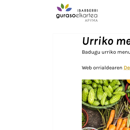
Urriko m
Badugu urriko menu
Web orrialdearen 
De