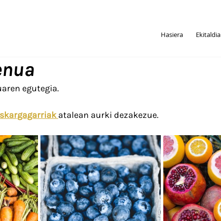
Hasiera
Ekitaldi
enua
aren egutegia.
skargagarriak 
atalean aurki dezakezue.