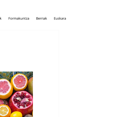
ak
Formakuntza
Berriak
Euskara