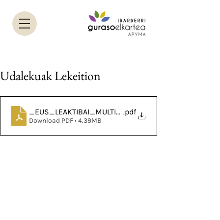
Udalekuak Lekeition
_EUS_LEAKTIBAI_MULTIABENTURA_UDALEKUA_info
.pdf
Download PDF • 4.39MB