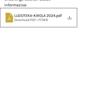
informazioa:
LUDOTEKA-KIROLA 2024
.pdf
Download PDF • 773KB
Helbidea
Guraso elkarteko bulegoa,
Ibarberri eskolako 3. solairuan
Errotaldea 32, 31870 Lekunberri
Telefonoa
698.971.073
Difusio taldean sartzeko bidali mezu
bat eta sartuko zaitugu