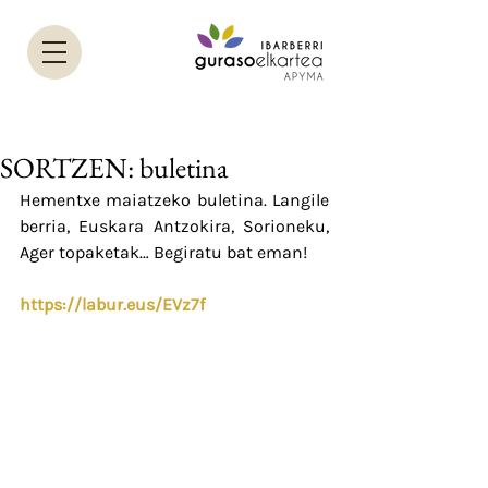
SORTZEN: buletina
Hementxe maiatzeko buletina. Langile 
berria, Euskara Antzokira, Sorioneku, 
Ager topaketak… Begiratu bat eman!
https://labur.eus/EVz7f
Helbidea
Guraso elkarteko bulegoa,
Ibarberri eskolako 3. solairuan