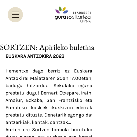
SORTZEN: Apirileko buletina
EUSKARA ANTZOKIRA 2023
Hementxe dago berriz ez Euskara 
Antzokira! Maiatzaren 20an 17:00etan, 
badugu hitzordua. Sekulako eguna 
prestatu dugu! Bernart Etxepare, Irain, 
Amaiur, Ezkaba, San Frantzisko eta 
Eunateko ikasleek ikuskizun ederrak 
prestatu dituzte. Denetarik egongo da: 
antzerkiak, kantak, dantzak…
Aurten ere Sortzen tonbola burutuko 
dugu plazan, eta aurkezle oso berezi 