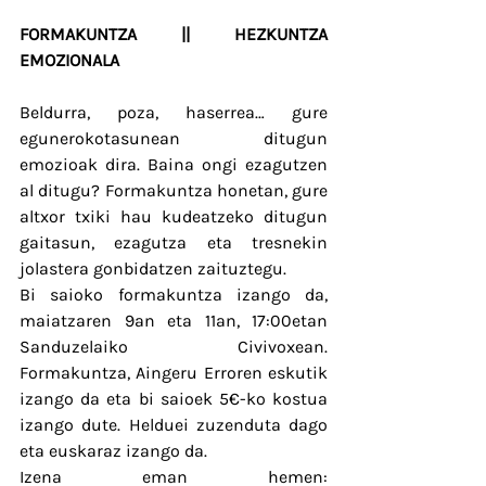
FORMAKUNTZA || HEZKUNTZA 
EMOZIONALA
Beldurra, poza, haserrea… gure 
egunerokotasunean ditugun 
emozioak dira. Baina ongi ezagutzen 
al ditugu? Formakuntza honetan, gure 
altxor txiki hau kudeatzeko ditugun 
gaitasun, ezagutza eta tresnekin 
jolastera gonbidatzen zaituztegu. 
Bi saioko formakuntza izango da, 
maiatzaren 9an eta 11an, 17:00etan 
Sanduzelaiko Civivoxean. 
Formakuntza, Aingeru Erroren eskutik 
izango da eta bi saioek 5€-ko kostua 
izango dute. Helduei zuzenduta dago 
eta euskaraz izango da.
Izena eman hemen: 