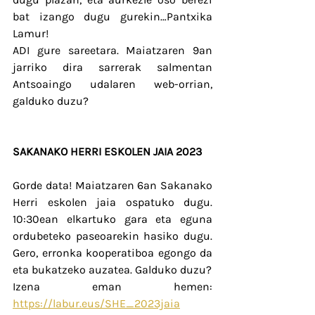
bat izango dugu gurekin…Pantxika 
Lamur!
ADI gure sareetara. Maiatzaren 9an 
jarriko dira sarrerak salmentan 
Antsoaingo udalaren web-orrian, 
galduko duzu?
SAKANAKO HERRI ESKOLEN JAIA 2023
Gorde data! Maiatzaren 6an Sakanako 
Herri eskolen jaia ospatuko dugu. 
10:30ean elkartuko gara eta eguna 
ordubeteko paseoarekin hasiko dugu. 
Gero, erronka kooperatiboa egongo da 
eta bukatzeko auzatea. Galduko duzu?
Izena eman hemen: 
https://labur.eus/SHE_2023jaia