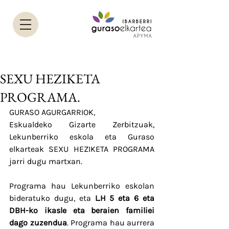
SEXU HEZIKETA
PROGRAMA.
GURASO AGURGARRIOK,
Eskualdeko Gizarte Zerbitzuak, 
Lekunberriko eskola eta Guraso 
elkarteak SEXU HEZIKETA PROGRAMA 
jarri dugu martxan.
Programa hau Lekunberriko eskolan 
bideratuko dugu, eta 
L.H 5 eta 6 eta 
DBH-ko ikasle eta beraien familiei 
dago zuzendua
. Programa hau aurrera 