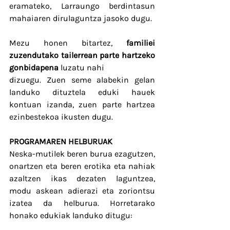
eramateko, Larraungo berdintasun 
mahaiaren dirulaguntza jasoko dugu.
Mezu honen bitartez, 
familiei 
zuzendutako tailerrean parte hartzeko 
gonbidapena
 luzatu nahi
dizuegu. Zuen seme alabekin gelan 
landuko dituztela eduki hauek 
kontuan izanda, zuen parte hartzea 
ezinbestekoa ikusten dugu.
PROGRAMAREN HELBURUAK
Neska-mutilek beren burua ezagutzen, 
onartzen eta beren erotika eta nahiak 
azaltzen ikas dezaten laguntzea, 
modu askean adierazi eta zoriontsu 
izatea da helburua. Horretarako 
honako edukiak landuko ditugu: