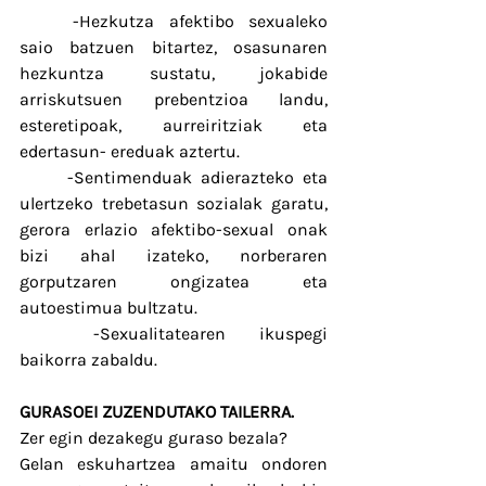
	-Hezkutza afektibo sexualeko 
saio batzuen bitartez, osasunaren 
hezkuntza sustatu, jokabide 
arriskutsuen prebentzioa landu, 
esteretipoak, aurreiritziak eta 
edertasun- ereduak aztertu.
	-Sentimenduak adierazteko eta 
ulertzeko trebetasun sozialak garatu, 
gerora erlazio afektibo-sexual onak 
bizi ahal izateko, norberaren 
gorputzaren ongizatea eta 
autoestimua bultzatu.
	-Sexualitatearen ikuspegi 
baikorra zabaldu.
GURASOEI ZUZENDUTAKO TAILERRA. 
Zer egin dezakegu guraso bezala?
Gelan eskuhartzea amaitu ondoren 