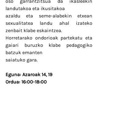
oso garrantzitsua da ikasleekin 
landutakoa eta ikusitakoa
azaldu eta seme-alabekin etxean 
sexualitatea landu ahal izateko 
zenbait klabe eskaintzea.
Horretarako ondorioak partekatu eta 
gaiari buruzko klabe pedagogiko 
batzuk emanten
saiatuko gara.
Eguna: Azaroak 14, 19
Ordua: 16:00-18:00
Lekua: Lekunberri-ko Eskola
Ematen du: Itsaso Torregrosa 
(Sexologa eta hezitzailea)
Tailerrean parte hartzeko, Gizarte 
Zerbitzura deitu edo mezu bat bidali 
izena emateko.
Apuntatzeko epea 
AZAROAK 12.