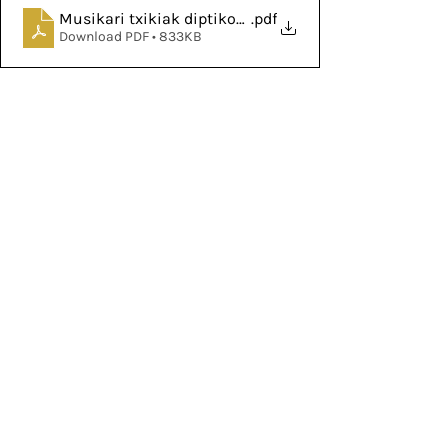
Musikari txikiak diptikoa 2223
.pdf
Download PDF • 833KB
Helbidea
Guraso elkarteko bulegoa,
Ibarberri eskolako 3. solairuan
Errotaldea 32, 31870 Lekunberri