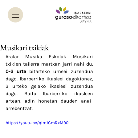
Musikari txikiak
Aralar Musika Eskolak Musikari 
txikien tailerra martxan jarri nahi du. 
0-3 urte
 bitarteko umeei zuzendua 
dago. Ibarberriko ikasleei dagokionez, 
3 urteko gelako ikasleei zuzendua 
dago. Baita Ibarberriko ikasleen 
artean, adin honetan dauden anai-
arrebentzat.
https://youtu.be/qim1CmRxM90