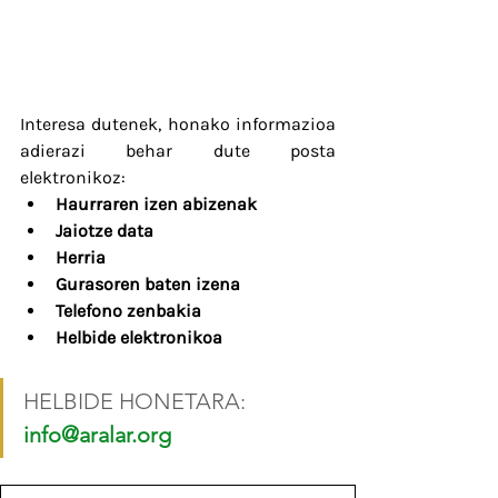
Interesa dutenek, honako informazioa 
adierazi behar dute posta 
elektronikoz:
Haurraren izen abizenak
Jaiotze data
Herria
Gurasoren baten izena
Telefono zenbakia
Helbide elektronikoa
HELBIDE HONETARA: 
info@aralar.org