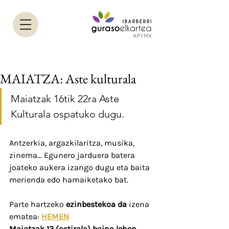
MAIATZA: Aste kulturala
Maiatzak 16tik 22ra Aste 
Kulturala ospatuko dugu. 
Antzerkia, argazkilaritza, musika, 
zinema... Egunero jarduera batera 
joateko aukera izango dugu eta baita 
merienda edo hamaiketako bat.
Parte hartzeko 
ezinbestekoa da
 izena 
ematea: 
HEMEN
Maiatzak 13 (ostirala) baino lehen.