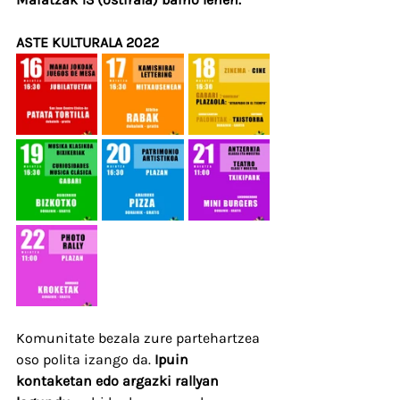
ASTE KULTURALA 2022
Komunitate bezala zure partehartzea 
oso polita izango da. 
Ipuin 
kontaketan edo argazki rallyan 