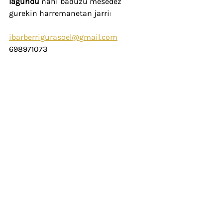
lagundu 
nahi baduzu mesedez 
gurekin harremanetan jarri: 
ibarberrigurasoel@gmail.com
698971073