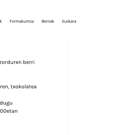
ak
Formakuntza
Berriak
Euskara
zorduren berri 
ren, txokolatea 
 dugu 
:00etan 