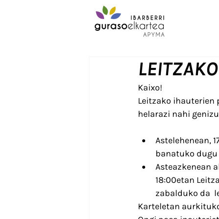
LEITZAKO
Kaixo!
Leitzako ihauterien 
helarazi nahi genizu
Astelehenean, 17
banatuko dugu 
Asteazkenean al
18:00etan Leitz
zabalduko da  le
Karteletan aurkituk