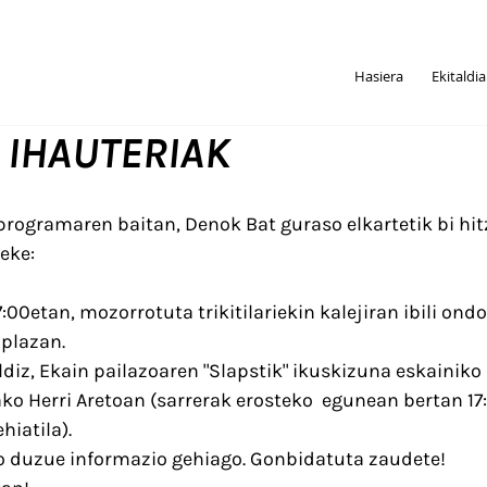
Hasiera
Ekitaldi
 IHAUTERIAK
programaren baitan, Denok Bat guraso elkartetik bi hit
eke:
:00etan, mozorrotuta trikitilariekin kalejiran ibili ondo
plazan.
diz, Ekain pailazoaren "Slapstik" ikuskizuna eskainiko
ako Herri Aretoan (sarrerak erosteko  egunean bertan 17
hiatila).
o duzue informazio gehiago. Gonbidatuta zaudete!