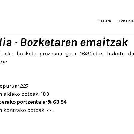
Hasiera
Ekitaldi
ia · Bozketaren emaitzak
atzeko bozketa prozesua gaur 16:30etan bukatu da
ra:
opurua: 227
n aldeko botoak: 183
berako portzentaia: % 63,54
en kontrako botoak: 44