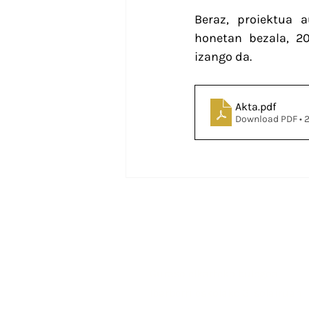
Beraz, proiektua a
honetan bezala, 20
izango da.
Akta
.pdf
Download PDF •
Helbidea
Guraso elkarteko bulegoa,
Ibarberri eskolako 3. solairuan