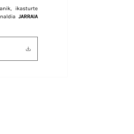
ik, ikasturte 
naldia 
JARRAIA
bide elektronikoa
rberrigurasoel@gmail.com