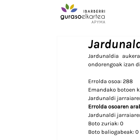
Jardunald
Jardunaldia auker
ondorengoak izan di
Errolda osoa: 288
Emandako botoen k
Jardunaldi jarraiare
Errolda osoaren ara
Jardunaldi jarraiar
Boto zuriak: 0
Boto baliogabeak: 0