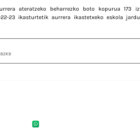
urrera ateratzeko beharrezko boto kopurua 173 izan
22-23 ikasturtetik aurrera ikastetxeko eskola jardu
 282KB
Telefonoa
Hel
iba
698.971.073
Difusio taldean sartzeko bidali mezu