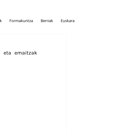
ak
Formakuntza
Berriak
Euskara
 eta emaitzak 