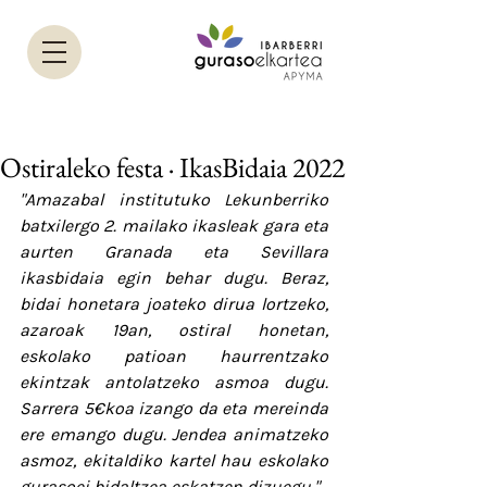
Ostiraleko festa · IkasBidaia 2022
"Amazabal institutuko Lekunberriko 
batxilergo 2. mailako ikasleak gara eta 
aurten Granada eta Sevillara 
ikasbidaia egin behar dugu. Beraz, 
bidai honetara joateko dirua lortzeko, 
azaroak 19an, ostiral honetan, 
eskolako patioan haurrentzako 
ekintzak antolatzeko asmoa dugu. 
Sarrera 5€koa izango da eta mereinda 
ere emango dugu. Jendea animatzeko 
asmoz, ekitaldiko kartel hau eskolako 
gurasoei bidaltzea eskatzen dizuegu."