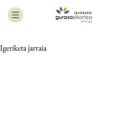
Igeriketa jarraia
Helbidea
Guraso elkarteko bulegoa,