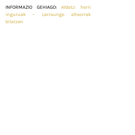
INFORMAZIO GEHIAGO: 
Aldatz: herri 
inguruak – Larraungo altxorrak 
bilatzen