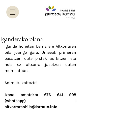
Iganderako plana
Igande honetan berriz ere Altxorraren 
bila joango gara. Umeeak primeran 
pasatzen dute pistak aurkitzen eta 
nola ez altxorra jasotzen duten 
momentuan.
Animatu zaitezte!
Izena emateko: 676 641 998 
(whatsapp) · 
altxorrarenbila@larraun.info