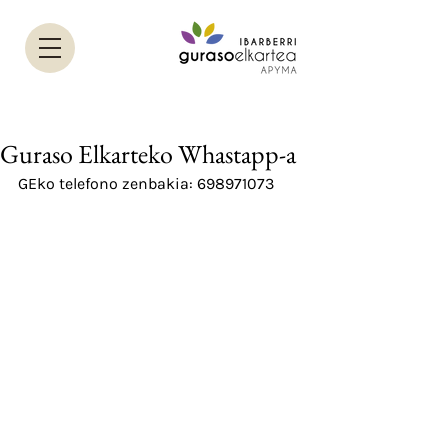
Guraso Elkarteko Whastapp-a
GEko telefono zenbakia: 698971073
Helbidea