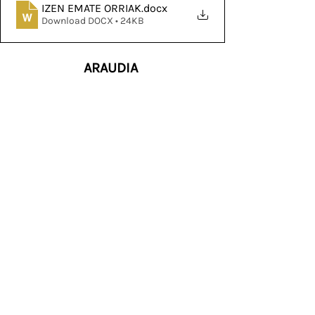
IZEN EMATE ORRIAK
.docx
Download DOCX • 24KB
ARAUDIA 