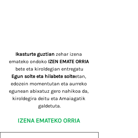
Ikasturte guztian
 zehar izena 
emateko ondoko 
IZEN EMATE ORRIA
bete eta kiroldegian entregatu
Egun solte eta hilabete solte
etan, 
edozein momentutan eta aurreko 
egunean abixatuz gero nahikoa da, 
kiroldegira deitu eta Amaiagatik 
galdetuta.
IZENA EMATEKO ORRIA 