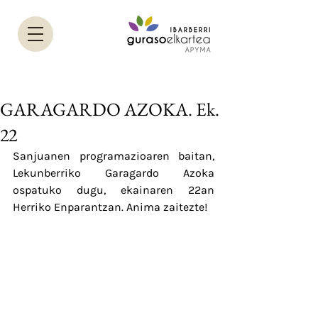
GARAGARDO AZOKA. Ek.
22
Sanjuanen programazioaren baitan, 
Lekunberriko Garagardo Azoka 
ospatuko dugu, ekainaren 22an 
Herriko Enparantzan. Anima zaitezte!