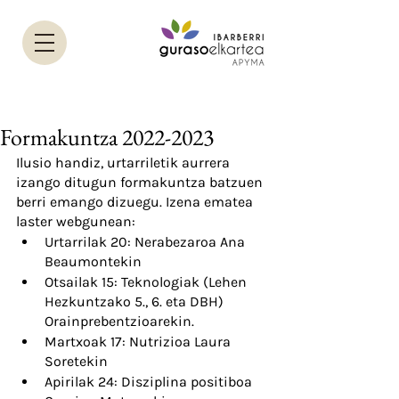
Formakuntza 2022-2023
Ilusio handiz, urtarriletik aurrera 
izango ditugun formakuntza batzuen 
berri emango dizuegu. Izena ematea 
laster webgunean: 
Urtarrilak 20: Nerabezaroa Ana 
Beaumontekin
Otsailak 15: Teknologiak (Lehen 
Hezkuntzako 5., 6. eta DBH) 
Orainprebentzioarekin.
Martxoak 17: Nutrizioa Laura 
Soretekin
Apirilak 24: Disziplina positiboa 