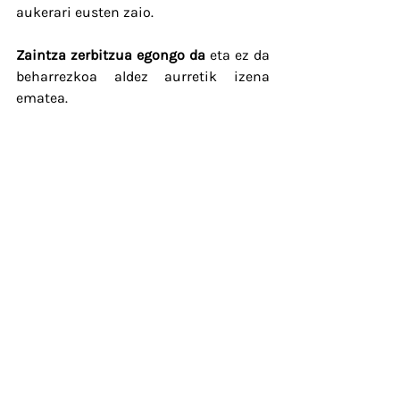
aukerari eusten zaio.
Zaintza zerbitzua egongo da
 eta ez da 
beharrezkoa aldez aurretik izena 
ematea.
Jarduera honetan parte hartzera 
animatzen zaituztegu!
Helbidea
Guraso elkarteko bulegoa,
Ibarberri eskolako 3. solairuan
Errotaldea 32, 31870 Lekunberri
Telefonoa
698.971.073
Difusio taldean sartzeko bidali mezu
bat eta sartuko zaitugu