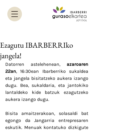
Ezagutu IBARBERRIko
jangela!
Datorren astelehenean, 
azaroaren 
22an
, 16:30ean Ibarberriko sukaldea 
eta jangela bisitatzeko aukera izango 
dugu. Bea, sukaldaria, eta jantokiko 
lantaldeko kide batzuk ezagutzeko 
aukera izango dugu.
Bisita amaitzerakoan, solasaldi bat 
egongo da Jangarria entrepresaren 
eskutik. Menuak kontatuko dizkigute 