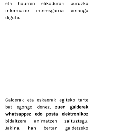
eta haurren elikadurari buruzko 
informazio interesgarria emango 
digute.
Galderak eta eskaerak egiteko tarte 
bat egongo denez, 
zuen galderak 
whatsappez edo posta elektronikoz
bidaltzera animatzen zaituztegu. 
Jakina, han bertan galdetzeko 