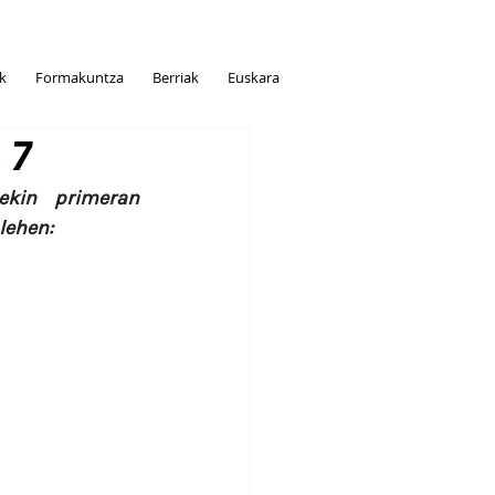
ak
Formakuntza
Berriak
Euskara
 7
ekin primeran 
lehen: 