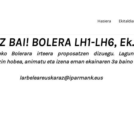
Hasiera
Ekitaldi
BAI! BOLERA LH1-LH6, Ek.
eko Bolerara irteera proposatzen dizuegu. Lagun
in hobea, animatu eta izena eman ekainaren 3a baino 
larbeleareuskaraz@iparmank.eus