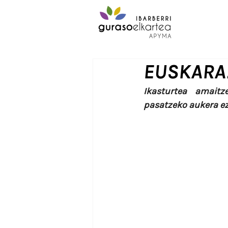
EUSKARAZ 
Ikasturtea amaitz
pasatzeko aukera ez