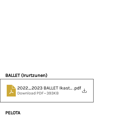
BALLET (Irurtzunen)
2022_2023 BALLET Ikasturtea (1)
.pdf
Download PDF • 393KB
PELOTA