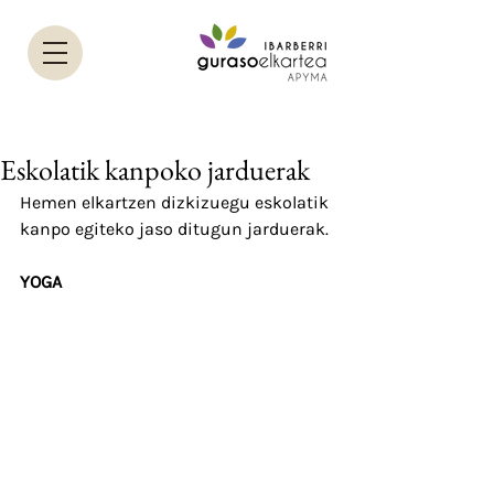
Eskolatik kanpoko jarduerak
Hemen elkartzen dizkizuegu eskolatik 
kanpo egiteko jaso ditugun jarduerak.
YOGA 