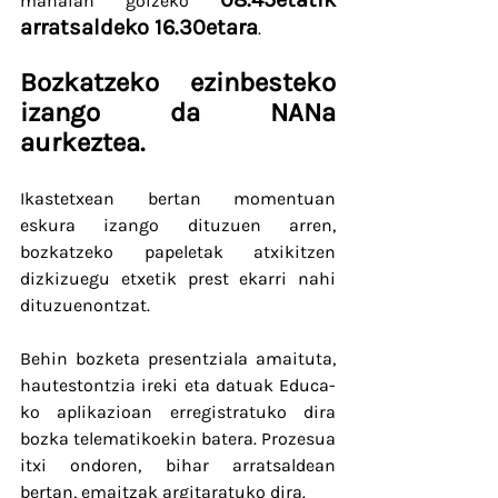
mahaian goizeko 
arratsaldeko 16.30etara
. 
Bozkatzeko ezinbesteko 
izango da NANa 
aurkeztea.
Ikastetxean bertan momentuan 
eskura izango dituzuen arren, 
bozkatzeko papeletak atxikitzen 
dizkizuegu etxetik prest ekarri nahi 
dituzuenontzat.
Behin bozketa presentziala amaituta, 
hautestontzia ireki eta datuak Educa-
ko aplikazioan erregistratuko dira 
bozka telematikoekin batera. Prozesua 
itxi ondoren, bihar arratsaldean 
bertan, emaitzak argitaratuko dira.