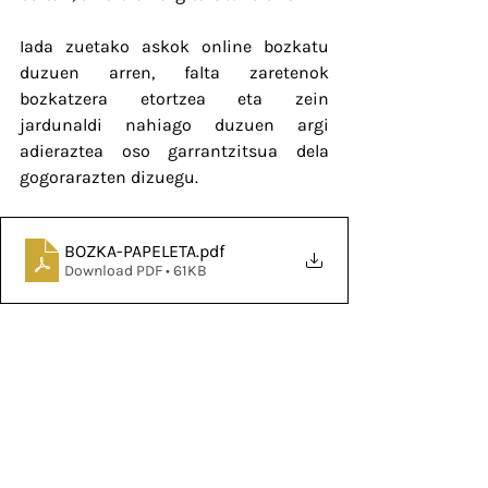
Iada zuetako askok online bozkatu 
duzuen arren, falta zaretenok 
bozkatzera etortzea eta zein 
jardunaldi nahiago duzuen argi 
adieraztea oso garrantzitsua dela 
gogorarazten dizuegu.
BOZKA-PAPELETA
.pdf
Download PDF • 61KB