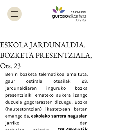
ESKOLA JARDUNALDIA.
BOZKETA PRESENTZIALA,
Ots. 23
Behin bozketa telematikoa amaituta, 
gaur ostirala otsailak 23, 
jardunaldiaren inguruko bozka 
presentzialki emateko aukera izango 
duzuela gogorarazten dizuegu. Bozka 
(hautestontzian) ikastetxean bertan 
emango da, 
eskolako sarrera nagusian
jarriko den 
08.45etatik 