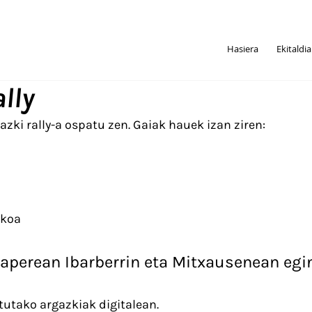
Hasiera
Ekitaldi
lly
azki rally-a ospatu zen. Gaiak hauek izan ziren:
ikoa
aperean Ibarberrin eta Mitxausenean egin
utako argazkiak digitalean.