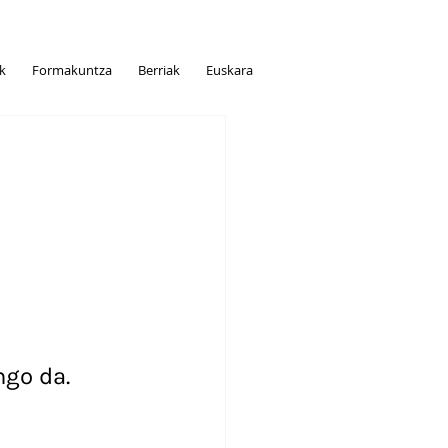
ak
Formakuntza
Berriak
Euskara
go da. 