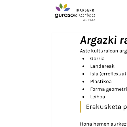
Argazki ra
Aste kulturalean arg
Gorria
Landareak
Isla (erreflexua)
Plastikoa
Forma geometr
Leihoa
Erakusketa p
Hona hemen aurkezt