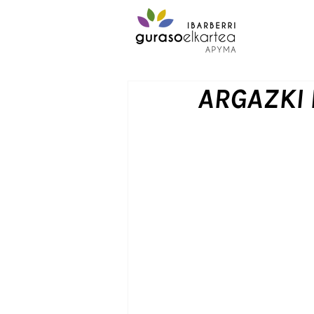
ARGAZKI 