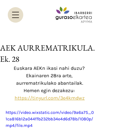
AEK AURREMATRIKULA.
Ek. 28
Euskara AEKn ikasi nahi duzu? 
Ekainaren 28ra arte, 
aurrematrikulako abantailak.
Hemen egin dezakezu: 
https://tinyurl.com/3e4kmdwz
https://video.wixstatic.com/video/9a6a75_0
1ca816b12a044ffb232bb34e4d6d78b/1080p/
mp4/file.mp4