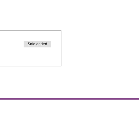
Sale ended
bide elektronikoa
rberrigurasoel@gmail.com