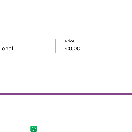
Price
ional
€0.00
Telefonoa
Hel
iba
698.971.073