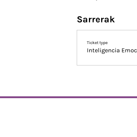
El taller será en castellano.
Sarrerak
Ticket type
Inteligencia Emoc
Helbidea
Guraso elkarteko bulegoa,