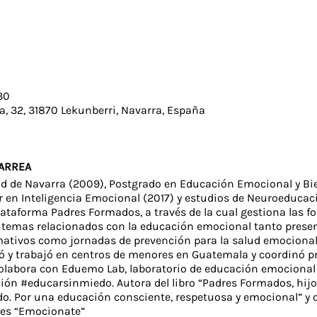
30
a, 32, 31870 Lekunberri, Navarra, España
LARREA
d de Navarra (2009), Postgrado en Educación Emocional y Bie
r en Inteligencia Emocional (2017) y estudios de Neuroeducac
lataforma Padres Formados, a través de la cual gestiona las 
n temas relacionados con la educación emocional tanto prese
mativos como jornadas de prevención para la salud emocional
ó y trabajó en centros de menores en Guatemala y coordinó p
olabora con Eduemo Lab, laboratorio de educación emocional 
ión #educarsinmiedo. Autora del libro “Padres Formados, hijo
o. Por una educación consciente, respetuosa y emocional” y c
nes “Emocionate”