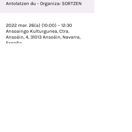
Antolatzen du - Organiza: SORTZEN
2022 mar. 26(a) (10:00) – 12:30
Ansoaingo Kulturgunea, Ctra.
Ansoáin, 4, 31013 Ansoáin, Navarra,
España
Helbidea
Guraso elkarteko bulegoa,
Ibarberri eskolako 3. solairuan
Errotaldea 32, 31870 Lekunberri
Telefonoa
698.971.073
Difusio taldean sartzeko bidali mezu