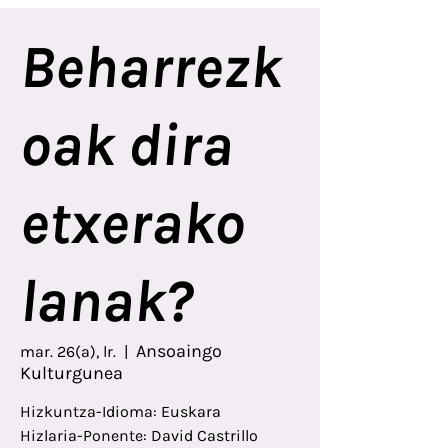
Beharrezk
oak dira
etxerako
lanak?
Ansoaingo
mar. 26(a), lr.
  |  
Kulturgunea
Hizkuntza-Idioma: Euskara
Hizlaria-Ponente: David Castrillo