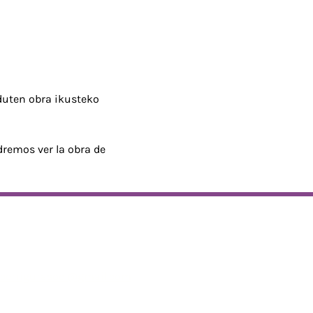
duten obra ikusteko 
dremos ver la obra de 
bide elektronikoa
rberrigurasoel@gmail.com