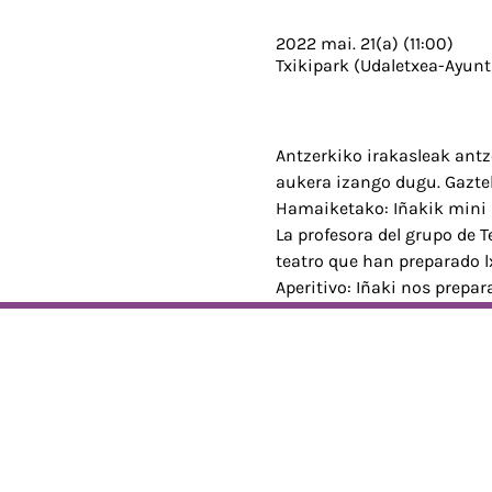
2022 mai. 21(a) (11:00)
Txikipark (Udaletxea-Ayunt
Antzerkiko irakasleak antz
aukera izango dugu. Gaztel
Hamaiketako: Iñakik mini 
La profesora del grupo de 
teatro que han preparado l
Aperitivo: Iñaki nos prepar
Helbidea
Guraso elkarteko bulegoa,
Ibarberri eskolako 3. solairuan