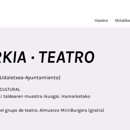
Hasiera
Ekitaldi
KIA · TEATRO
(Udaletxea-Ayuntamiento)
 CULTURAL
ki taldearen muestra ikusgai. Hamaiketako
del grupo de teatro. Almuerzo MiniBurgers (gratis)