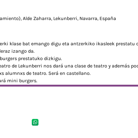
amiento), Alde Zaharra, Lekunberri, Navarra, España
erki klase bat emango digu eta antzerkiko ikasleek prestatu 
eraz izango da.
burgers prestatuko dizkigu.
Teatro de Lekunberri nos dará una clase de teatro y además po
xs alumnxs de teatro. Será en castellano.
ará mini burgers.
Telefonoa
Hel
iba
698.971.073
Difusio taldean sartzeko bidali mezu