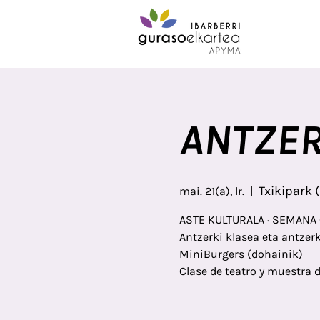
ANTZER
Txikipark 
mai. 21(a), lr.
  |  
ASTE KULTURALA · SEMANA
Antzerki klasea eta antzer
MiniBurgers (dohainik)
Clase de teatro y muestra 