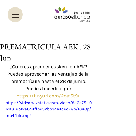
PREMATRICULA AEK . 28
Jun.
¿Quieres aprender euskera en AEK?
Puedes aprovechar las ventajas de la 
prematrícula hasta el 28 de junio.
Puedes hacerla aquí: 
https://tinyurl.com/2def5t9u
https://video.wixstatic.com/video/9a6a75_0
1ca816b12a044ffb232bb34e4d6d78b/1080p/
mp4/file.mp4