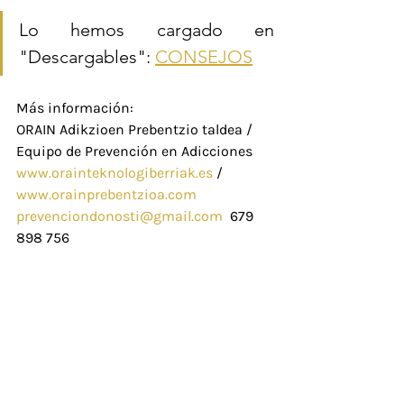
Lo hemos cargado en 
"Descargables": 
CONSEJOS
Más información:
ORAIN Adikzioen Prebentzio taldea / 
Equipo de Prevención en Adicciones
www.orainteknologiberriak.es
 / 
www.orainprebentzioa.com
prevenciondonosti@gmail.com
  679 
898 756
Dirección
Oficina de la Asociación de Padres y
Madres. Planta 3 del Colegio Ibarberri
Errotaldea 32, 31870 Lekunberri