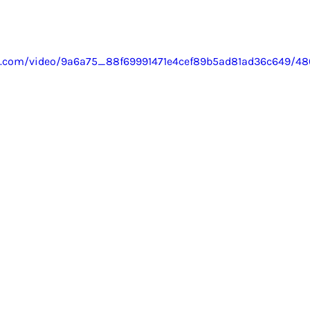
tic.com/video/9a6a75_88f69991471e4cef89b5ad81ad36c649/4