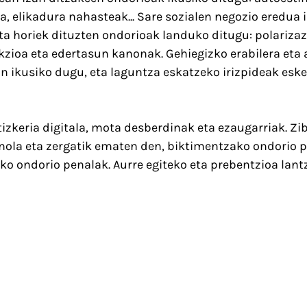
a, elikadura nahasteak... Sare sozialen negozio eredua 
a horiek dituzten ondorioak landuko ditugu: polarizazi
kzioa eta edertasun kanonak. Gehiegizko erabilera eta 
 ikusiko dugu, eta laguntza eskatzeko irizpideak eskei
tizkeria digitala, mota desberdinak eta ezaugarriak. Z
 nola eta zergatik ematen den, biktimentzako ondorio p
ko ondorio penalak. Aurre egiteko eta prebentzioa lantz