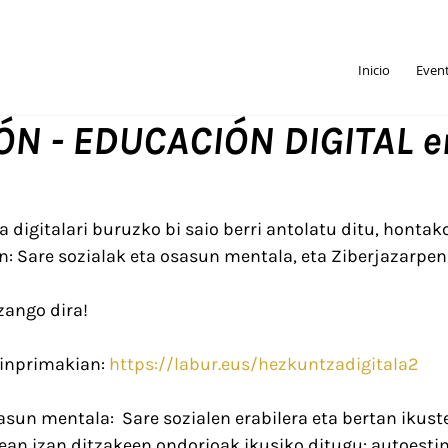
Inicio
Even
N - EDUCACIÓN DIGITAL e
digitalari buruzko bi saio berri antolatu ditu, hontako
: Sare sozialak eta osasun mentala, eta Ziberjazarpen
zango dira!
inprimakian: 
https://labur.eus/hezkuntzadigitala2
asun mentala:  Sare sozialen erabilera eta bertan ikus
an izan ditzakeen ondorioak ikusiko ditugu: autoestima