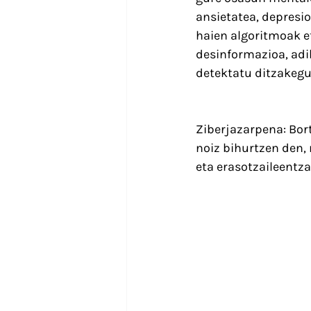
ansietatea, depresio
haien algoritmoak et
desinformazioa, adi
detektatu ditzakegun
Ziberjazarpena: Bor
noiz bihurtzen den,
eta erasotzaileentza