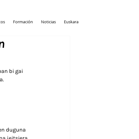
tos
Formación
Noticias
Euskara
n
an bi gai 
a.
ten duguna 
 jeitsiera, 