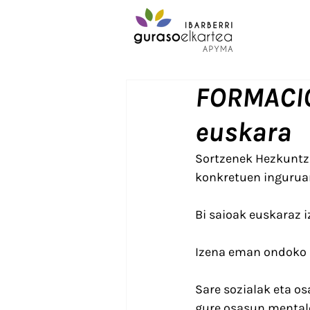
FORMACIÓ
euskara
Sortzenek Hezkuntza 
konkretuen inguruan
Bi saioak euskaraz i
Izena eman ondoko 
Sare sozialak eta os
gure osasun mentale