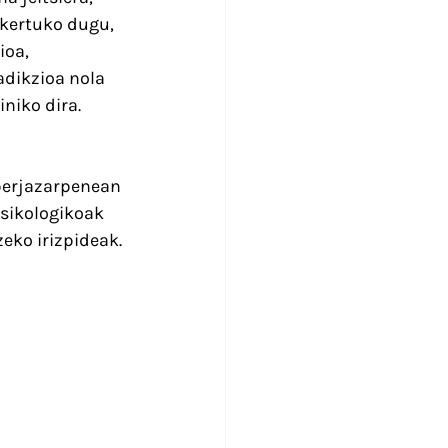
ikertuko dugu, 
oa, 
adikzioa nola 
niko dira.
iberjazarpenean 
sikologikoak 
eko irizpideak.