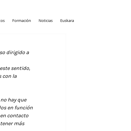
tos
Formación
Noticias
Euskara
o dirigido a 
ste sentido, 
 con la 
, no hay que 
dos en función 
 en contacto 
btener más 