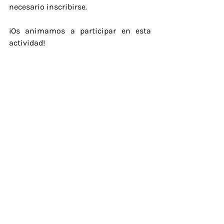
necesario inscribirse. 
¡Os animamos a participar en esta 
actividad!
Dirección
Oficina de la Asociación de Padres y
Madres. Planta 3 del Colegio Ibarberri
Errotaldea 32, 31870 Lekunberri
Teléfono
698.971.073
Para unirte al grupo de transmisión,
envíanos un mensaje y te
agregaremos.
Correo electrónico