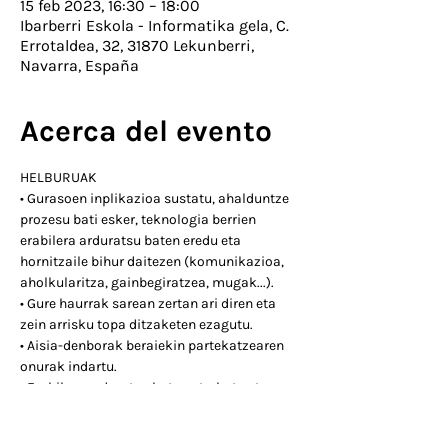
15 feb 2023, 16:30 – 18:00
Ibarberri Eskola - Informatika gela, C.
Errotaldea, 32, 31870 Lekunberri,
Navarra, España
Acerca del evento
HELBURUAK

• Gurasoen inplikazioa sustatu, ahalduntze 
prozesu bati esker, teknologia berrien

erabilera arduratsu baten eredu eta 
hornitzaile bihur daitezen (komunikazioa,

aholkularitza, gainbegiratzea, mugak...).

• Gure haurrak sarean zertan ari diren eta 
zein arrisku topa ditzaketen ezagutu.

• Aisia-denborak beraiekin partekatzearen 
onurak indartu.

• Erabilera arduratsu batean trebatu eta 
egoera larriei aurre egiteko baliabideak

eskaini.