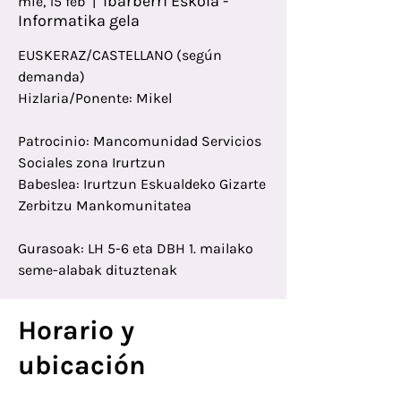
Ibarberri Eskola -
mié, 15 feb
  |  
Informatika gela
EUSKERAZ/CASTELLANO (según
demanda)
Hizlaria/Ponente: Mikel
Patrocinio: Mancomunidad Servicios
Sociales zona Irurtzun
Babeslea: Irurtzun Eskualdeko Gizarte
Zerbitzu Mankomunitatea
Gurasoak: LH 5-6 eta DBH 1. mailako
seme-alabak dituztenak
Horario y
ubicación