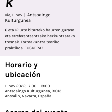
k
Antsoaingo
vie, 11 nov
  |  
Kulturgunea
6 eta 12 urte bitarteko haurren guraso
eta erreferenteentzako hezkuntzarako
tresnak. Formakuntza teoriko-
praktikoa. EUSKERAZ
Horario y
ubicación
11 nov 2022, 17:00 – 19:00
Antsoaingo Kulturgunea, 31013
Ansoáin, Navarra, España