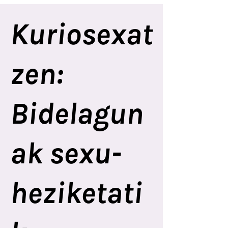
Kuriosexat
zen:
Bidelagun
ak sexu-
heziketati