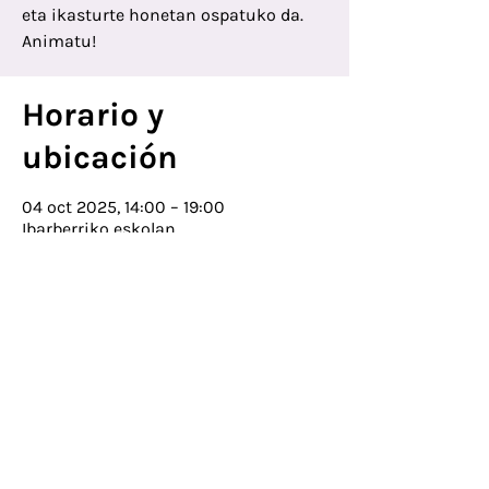
eta ikasturte honetan ospatuko da.
Animatu!
Horario y
ubicación
04 oct 2025, 14:00 – 19:00
Ibarberriko eskolan
Dirección
Oficina de la Asociación de Padres y
Madres. Planta 3 del Colegio Ibarberri
Errotaldea 32, 31870 Lekunberri
Teléfono