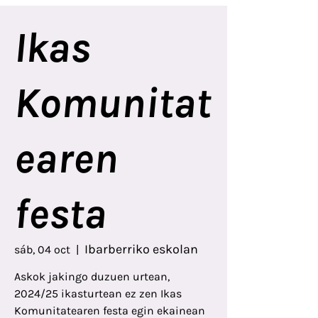
Ikas
Komunitat
earen
festa
Ibarberriko eskolan
sáb, 04 oct
  |  
Askok jakingo duzuen urtean,
2024/25 ikasturtean ez zen Ikas
Komunitatearen festa egin ekainean